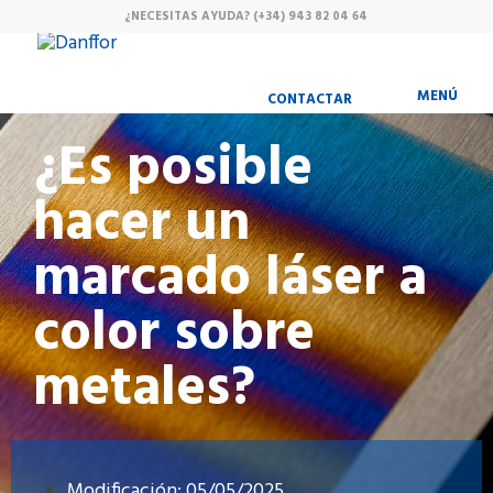
¿NECESITAS AYUDA?
(+34) 943 82 04 64
MENÚ
CONTACTAR
¿Es posible
hacer un
marcado láser a
color sobre
metales?
Modificación: 05/05/2025