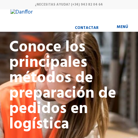
¿NECESITAS AYUDA?
(+34) 943 82 04 64
MENÚ
CONTACTAR
Conoce los
principales
métodos de
preparación de
pedidos en
logística