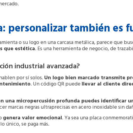
mercado.
ca: personalizar también es f
mienta o su logo en una carcasa metálica, parece que bu
s que estética
. Es una herramienta de negocio, de trazab
ción industrial avanzada?
ablen por sí solos.
Un logo bien marcado transmite pr
mantenimiento
. Un código QR puede
llevar al cliente di
on una micropercusión profunda puedes identificar un
r marcas negras ultraprecisas en acero inoxidable sin daña
do
genera valor emocional
. Ya sea una placa conmemorat
 lo único, se paga más
.