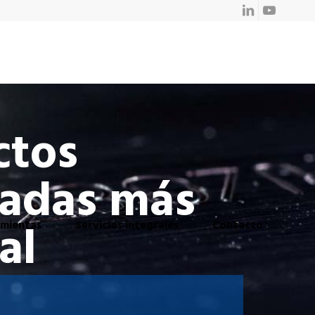
ctos
zadas más
al
amientas
Servicios integrales
Contacto