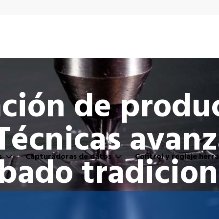
ación de produ
 Técnicas avan
abado tradicion
s
Capturadoras de datos
Control y reglaje herr