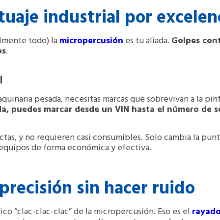
tuaje industrial por excelen
almente todo) la
micropercusión
es tu aliada.
Golpes cont
os
.
l
inaria pesada, necesitas marcas que sobrevivan a la pintur
a, puedes marcar desde un VIN hasta el número de se
tas, y no requieren casi consumibles.
Solo cambia la punt
 equipos de forma económica y efectiva.
precisión sin hacer ruido
ico “clac-clac-clac” de la micropercusión. Eso es el
rayad