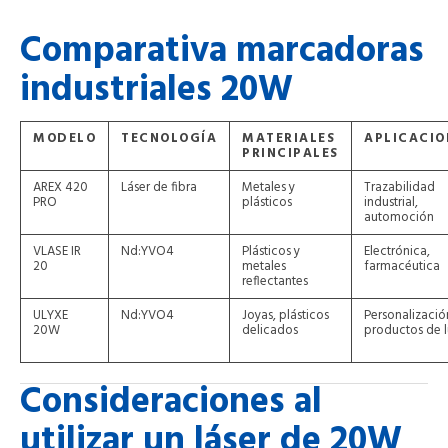
Comparativa marcadoras
industriales 20W
MODELO
TECNOLOGÍA
MATERIALES
APLICACIO
PRINCIPALES
AREX 420
Láser de fibra
Metales y
Trazabilidad
PRO
plásticos
industrial,
automoción
VLASE IR
Nd:YVO4
Plásticos y
Electrónica,
20
metales
farmacéutica
reflectantes
ULYXE
Nd:YVO4
Joyas, plásticos
Personalizació
20W
delicados
productos de l
Consideraciones al
utilizar un láser de 20W