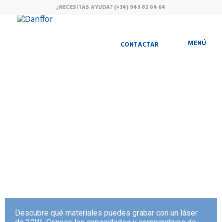
¿NECESITAS AYUDA?
(+34) 943 82 04 64
MENÚ
CONTACTAR
¿Qué materiales
se pueden
grabar con un
láser de 20
vatios?
Descubre qué materiales puedes grabar con un láser